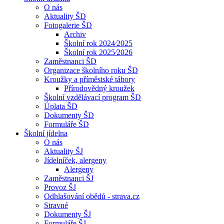
O nás
Aktuality ŠD
Fotogalerie ŠD
Archiv
Školní rok 2024⁄2025
Školní rok 2025⁄2026
Zaměstnanci ŠD
Organizace školního roku ŠD
Kroužky a příměstské tábory
Přírodovědný kroužek
Školní vzdělávací program ŠD
Úplata ŠD
Dokumenty ŠD
Formuláře ŠD
Školní jídelna
O nás
Aktuality ŠJ
Jídelníček, alergeny
Alergeny
Zaměstnanci ŠJ
Provoz ŠJ
Odhlašování obědů - strava.cz
Stravné
Dokumenty ŠJ
Formuláře ŠJ