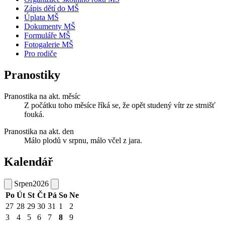
Zápis dětí do MŠ
Úplata MŠ
Dokumenty MŠ
Formuláře MŠ
Fotogalerie MŠ
Pro rodiče
Pranostiky
Pranostika na akt. měsíc
Z počátku toho měsíce říká se, že opět studený vítr ze strnišť
fouká.
Pranostika na akt. den
Málo plodů v srpnu, málo včel z jara.
Kalendář
Srpen
2026
Po
Út
St
Čt
Pá
So
Ne
27
28
29
30
31
1
2
3
4
5
6
7
8
9