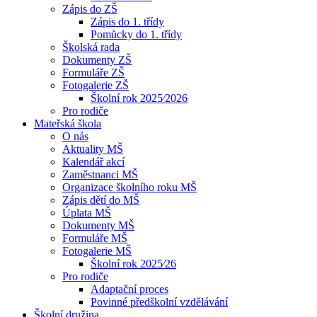
Zápis do ZŠ
Zápis do 1. třídy
Pomůcky do 1. třídy
Školská rada
Dokumenty ZŠ
Formuláře ZŠ
Fotogalerie ZŠ
Školní rok 2025⁄2026
Pro rodiče
Mateřská škola
O nás
Aktuality MŠ
Kalendář akcí
Zaměstnanci MŠ
Organizace školního roku MŠ
Zápis dětí do MŠ
Úplata MŠ
Dokumenty MŠ
Formuláře MŠ
Fotogalerie MŠ
Školní rok 2025⁄26
Pro rodiče
Adaptační proces
Povinné předškolní vzdělávání
Školní družina