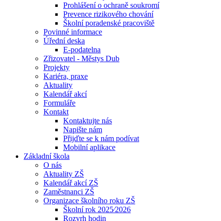
Prohlášení o ochraně soukromí
Prevence rizikového chování
Školní poradenské pracoviště
Povinné informace
Úřední deska
E-podatelna
Zřizovatel - Městys Dub
Projekty
Kariéra, praxe
Aktuality
Kalendář akcí
Formuláře
Kontakt
Kontaktujte nás
Napište nám
Přijďte se k nám podívat
Mobilní aplikace
Základní škola
O nás
Aktuality ZŠ
Kalendář akcí ZŠ
Zaměstnanci ZŠ
Organizace školního roku ZŠ
Školní rok 2025⁄2026
Rozvrh hodin