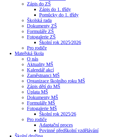
Zápis do ZŠ
Zápis do 1. třídy
Pomůcky do 1. třídy
Školská rada
Dokumenty ZŠ
Formuláře ZŠ
Fotogalerie ZŠ
Školní rok 2025⁄2026
Pro rodiče
Mateřská škola
O nás
Aktuality MŠ
Kalendář akcí
Zaměstnanci MŠ
Organizace školního roku MŠ
Zápis dětí do MŠ
Úplata MŠ
Dokumenty MŠ
Formuláře MŠ
Fotogalerie MŠ
Školní rok 2025⁄26
Pro rodiče
Adaptační proces
Povinné předškolní vzdělávání
Školní družina