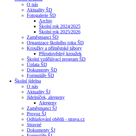
O nás
Aktuality ŠD
Fotogalerie ŠD
Archiv
Školní rok 2024⁄2025
Školní rok 2025⁄2026
Zaměstnanci ŠD
Organizace školního roku ŠD
Kroužky a příměstské tábory
Přírodovědný kroužek
Školní vzdělávací program ŠD
Úplata ŠD
Dokumenty ŠD
Formuláře ŠD
Školní jídelna
O nás
Aktuality ŠJ
Jídelníček, alergeny
Alergeny
Zaměstnanci ŠJ
Provoz ŠJ
Odhlašování obědů - strava.cz
Stravné
Dokumenty ŠJ
Formuláře ŠJ