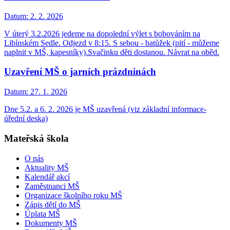
Datum:
2. 2. 2026
V úterý 3.2.2026 jedeme na dopolední výlet s bobováním na
Libínském Sedle. Odjezd v 8:15. S sebou - batůžek (pití - můžeme
naplnit v MŠ, kapesníky).Svačinku děti dostanou. Návrat na oběd.
Uzavření MŠ o jarních prázdninách
Datum:
27. 1. 2026
Dne 5.2. a 6. 2. 2026 je MŠ uzavřená (viz základní informace-
úřední deska)
Mateřská škola
O nás
Aktuality MŠ
Kalendář akcí
Zaměstnanci MŠ
Organizace školního roku MŠ
Zápis dětí do MŠ
Úplata MŠ
Dokumenty MŠ