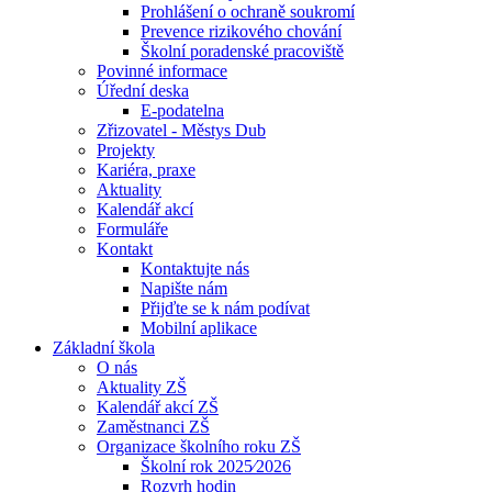
Prohlášení o ochraně soukromí
Prevence rizikového chování
Školní poradenské pracoviště
Povinné informace
Úřední deska
E-podatelna
Zřizovatel - Městys Dub
Projekty
Kariéra, praxe
Aktuality
Kalendář akcí
Formuláře
Kontakt
Kontaktujte nás
Napište nám
Přijďte se k nám podívat
Mobilní aplikace
Základní škola
O nás
Aktuality ZŠ
Kalendář akcí ZŠ
Zaměstnanci ZŠ
Organizace školního roku ZŠ
Školní rok 2025⁄2026
Rozvrh hodin