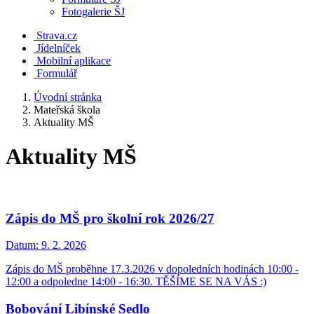
Fotogalerie ŠJ
Strava.cz
Jídelníček
Mobilní aplikace
Formulář
Úvodní stránka
Mateřská škola
Aktuality MŠ
Aktuality MŠ
Zápis do MŠ pro školní rok 2026/27
Datum:
9. 2. 2026
Zápis do MŠ proběhne 17.3.2026 v dopoledních hodinách 10:00 -
12:00 a odpoledne 14:00 - 16:30. TĚŠÍME SE NA VÁS :)
Bobování Libínské Sedlo