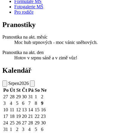
Formuláře MŠ
Fotogalerie MŠ
Pro rodiče
Pranostiky
Pranostika na akt. měsíc
Moc hub srpnových - moc vánic sněhových.
Pranostika na akt. den
Hotov v srpnu sáně a v zimě vůz!
Kalendář
Srpen
2026
Po
Út
St
Čt
Pá
So
Ne
27
28
29
30
31
1
2
3
4
5
6
7
8
9
10
11
12
13
14
15
16
17
18
19
20
21
22
23
24
25
26
27
28
29
30
31
1
2
3
4
5
6