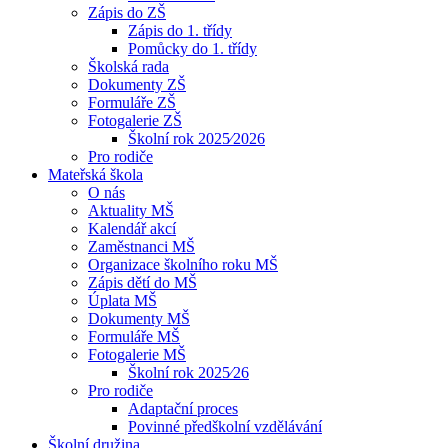
Zápis do ZŠ
Zápis do 1. třídy
Pomůcky do 1. třídy
Školská rada
Dokumenty ZŠ
Formuláře ZŠ
Fotogalerie ZŠ
Školní rok 2025⁄2026
Pro rodiče
Mateřská škola
O nás
Aktuality MŠ
Kalendář akcí
Zaměstnanci MŠ
Organizace školního roku MŠ
Zápis dětí do MŠ
Úplata MŠ
Dokumenty MŠ
Formuláře MŠ
Fotogalerie MŠ
Školní rok 2025⁄26
Pro rodiče
Adaptační proces
Povinné předškolní vzdělávání
Školní družina