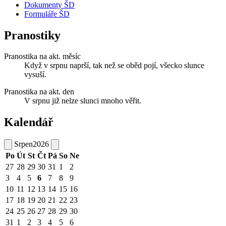
Dokumenty ŠD
Formuláře ŠD
Pranostiky
Pranostika na akt. měsíc
Když v srpnu naprší, tak než se oběd pojí, všecko slunce
vysuší.
Pranostika na akt. den
V srpnu již nelze slunci mnoho věřit.
Kalendář
Srpen
2026
Po
Út
St
Čt
Pá
So
Ne
27
28
29
30
31
1
2
3
4
5
6
7
8
9
10
11
12
13
14
15
16
17
18
19
20
21
22
23
24
25
26
27
28
29
30
31
1
2
3
4
5
6