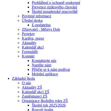
Prohlášení o ochraně soukromí
Prevence rizikového chování
Školní poradenské pracoviště
Povinné informace
Úřední deska
E-podatelna
Zřizovatel - Městys Dub
Projekty
Kariéra, praxe
Aktuality
Kalendář akcí
Formuláře
Kontakt
Kontaktujte nás
Napište nám
Přijďte se k nám podívat
Mobilní aplikace
Základní škola
O nás
Aktuality ZŠ
Kalendář akcí ZŠ
Zaměstnanci ZŠ
Organizace školního roku ZŠ
Školní rok 2025⁄2026
Rozvrh hodin