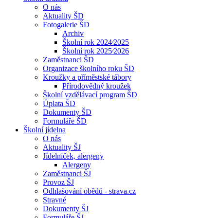
O nás
Aktuality ŠD
Fotogalerie ŠD
Archiv
Školní rok 2024⁄2025
Školní rok 2025⁄2026
Zaměstnanci ŠD
Organizace školního roku ŠD
Kroužky a příměstské tábory
Přírodovědný kroužek
Školní vzdělávací program ŠD
Úplata ŠD
Dokumenty ŠD
Formuláře ŠD
Školní jídelna
O nás
Aktuality ŠJ
Jídelníček, alergeny
Alergeny
Zaměstnanci ŠJ
Provoz ŠJ
Odhlašování obědů - strava.cz
Stravné
Dokumenty ŠJ
Formuláře ŠJ