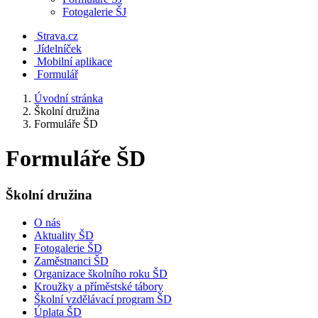
Fotogalerie ŠJ
Strava.cz
Jídelníček
Mobilní aplikace
Formulář
Úvodní stránka
Školní družina
Formuláře ŠD
Formuláře ŠD
Školní družina
O nás
Aktuality ŠD
Fotogalerie ŠD
Zaměstnanci ŠD
Organizace školního roku ŠD
Kroužky a příměstské tábory
Školní vzdělávací program ŠD
Úplata ŠD