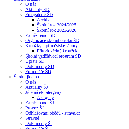
O nás
Aktuality ŠD
Fotogalerie ŠD
Archiv
Školní rok 2024⁄2025
Školní rok 2025⁄2026
Zaměstnanci ŠD
Organizace školního roku ŠD
Kroužky a příměstské tábory
Přírodovědný kroužek
Školní vzdělávací program ŠD
Úplata ŠD
Dokumenty ŠD
Formuláře ŠD
Školní jídelna
O nás
Aktuality ŠJ
Jídelníček, alergeny
Alergeny
Zaměstnanci ŠJ
Provoz ŠJ
Odhlašování obědů - strava.cz
Stravné
Dokumenty ŠJ
Formuláře ŠJ