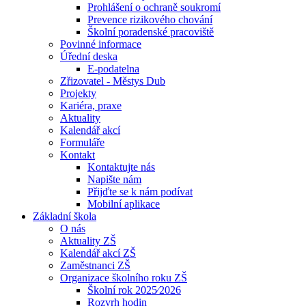
Prohlášení o ochraně soukromí
Prevence rizikového chování
Školní poradenské pracoviště
Povinné informace
Úřední deska
E-podatelna
Zřizovatel - Městys Dub
Projekty
Kariéra, praxe
Aktuality
Kalendář akcí
Formuláře
Kontakt
Kontaktujte nás
Napište nám
Přijďte se k nám podívat
Mobilní aplikace
Základní škola
O nás
Aktuality ZŠ
Kalendář akcí ZŠ
Zaměstnanci ZŠ
Organizace školního roku ZŠ
Školní rok 2025⁄2026
Rozvrh hodin