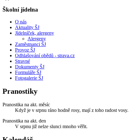
Školní jídelna
O nás
Aktuality ŠJ
Jídelníček, alergeny
Alergeny
Zaměstnanci ŠJ
Provoz ŠJ
Odhlašování obědů - strava.cz
Stravné
Dokumenty ŠJ
Formuláře ŠJ
Fotogalerie ŠJ
Pranostiky
Pranostika na akt. měsíc
Když je v srpnu ráno hodně rosy, mají z toho radost vosy.
Pranostika na akt. den
V srpnu již nelze slunci mnoho věřit.
Kalendář