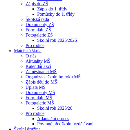
Zápis do ZŠ
Zápis do 1. třídy
Pomůcky do 1. třídy
Školská rada
Dokumenty ZŠ
Formuláře ZŠ
Fotogalerie ZŠ
Školní rok 2025⁄2026
Pro rodiče
Mateřská škola
O nás
Aktuality MŠ
Kalendář akcí
Zaměstnanci MŠ
Organizace školního roku MŠ
Zápis dětí do MŠ
Úplata MŠ
Dokumenty MŠ
Formuláře MŠ
Fotogalerie MŠ
Školní rok 2025⁄26
Pro rodiče
Adaptační proces
Povinné předškolní vzdělávání
Školní družina