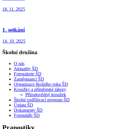
18. 11. 2025
1. setkání
14. 10. 2025
Školní družina
O nás
Aktuality ŠD
Fotogalerie ŠD
Zaměstnanci ŠD
Organizace školního roku ŠD
Kroužky a příměstské tábory
Přírodovědný kroužek
Školní vzdělávací program ŠD
Úplata ŠD
Dokumenty ŠD
Formuláře ŠD
Pranostiky