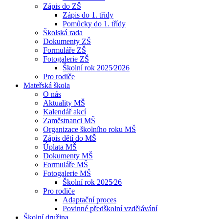
Zápis do ZŠ
Zápis do 1. třídy
Pomůcky do 1. třídy
Školská rada
Dokumenty ZŠ
Formuláře ZŠ
Fotogalerie ZŠ
Školní rok 2025⁄2026
Pro rodiče
Mateřská škola
O nás
Aktuality MŠ
Kalendář akcí
Zaměstnanci MŠ
Organizace školního roku MŠ
Zápis dětí do MŠ
Úplata MŠ
Dokumenty MŠ
Formuláře MŠ
Fotogalerie MŠ
Školní rok 2025⁄26
Pro rodiče
Adaptační proces
Povinné předškolní vzdělávání
Školní družina