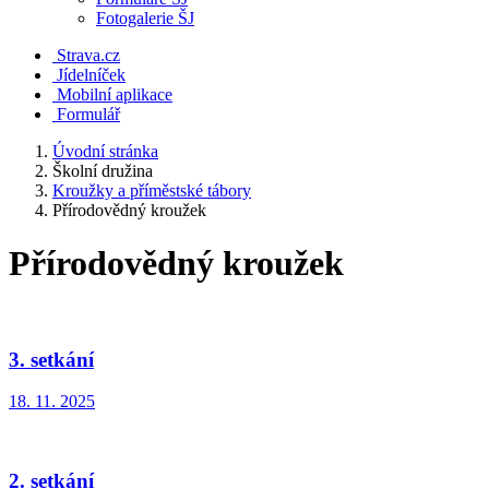
Fotogalerie ŠJ
Strava.cz
Jídelníček
Mobilní aplikace
Formulář
Úvodní stránka
Školní družina
Kroužky a příměstské tábory
Přírodovědný kroužek
Přírodovědný kroužek
3. setkání
18. 11. 2025
2. setkání