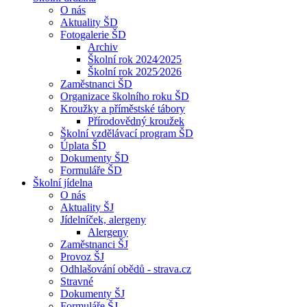
O nás
Aktuality ŠD
Fotogalerie ŠD
Archiv
Školní rok 2024⁄2025
Školní rok 2025⁄2026
Zaměstnanci ŠD
Organizace školního roku ŠD
Kroužky a příměstské tábory
Přírodovědný kroužek
Školní vzdělávací program ŠD
Úplata ŠD
Dokumenty ŠD
Formuláře ŠD
Školní jídelna
O nás
Aktuality ŠJ
Jídelníček, alergeny
Alergeny
Zaměstnanci ŠJ
Provoz ŠJ
Odhlašování obědů - strava.cz
Stravné
Dokumenty ŠJ
Formuláře ŠJ