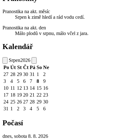
Pranostika na akt. měsíc
Srpen k zimě hledí a rád vodu cedí.
Pranostika na akt. den
Málo plodů v srpnu, málo včel z jara.
Kalendář
Srpen
2026
Po
Út
St
Čt
Pá
So
Ne
27
28
29
30
31
1
2
3
4
5
6
7
8
9
10
11
12
13
14
15
16
17
18
19
20
21
22
23
24
25
26
27
28
29
30
31
1
2
3
4
5
6
Počasí
dnes, sobota 8. 8. 2026