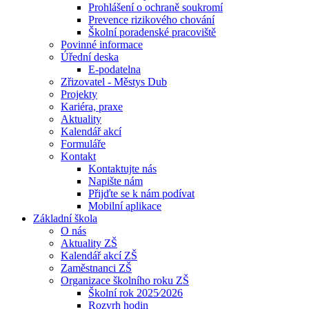
Prohlášení o ochraně soukromí
Prevence rizikového chování
Školní poradenské pracoviště
Povinné informace
Úřední deska
E-podatelna
Zřizovatel - Městys Dub
Projekty
Kariéra, praxe
Aktuality
Kalendář akcí
Formuláře
Kontakt
Kontaktujte nás
Napište nám
Přijďte se k nám podívat
Mobilní aplikace
Základní škola
O nás
Aktuality ZŠ
Kalendář akcí ZŠ
Zaměstnanci ZŠ
Organizace školního roku ZŠ
Školní rok 2025⁄2026
Rozvrh hodin