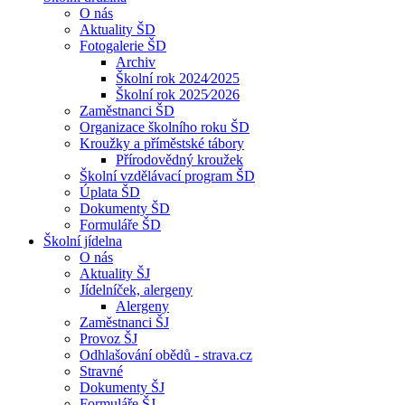
O nás
Aktuality ŠD
Fotogalerie ŠD
Archiv
Školní rok 2024⁄2025
Školní rok 2025⁄2026
Zaměstnanci ŠD
Organizace školního roku ŠD
Kroužky a příměstské tábory
Přírodovědný kroužek
Školní vzdělávací program ŠD
Úplata ŠD
Dokumenty ŠD
Formuláře ŠD
Školní jídelna
O nás
Aktuality ŠJ
Jídelníček, alergeny
Alergeny
Zaměstnanci ŠJ
Provoz ŠJ
Odhlašování obědů - strava.cz
Stravné
Dokumenty ŠJ
Formuláře ŠJ