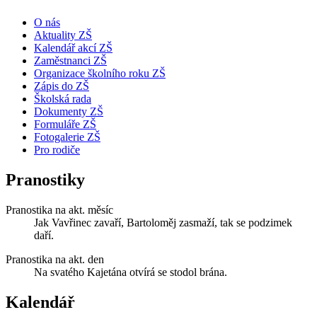
O nás
Aktuality ZŠ
Kalendář akcí ZŠ
Zaměstnanci ZŠ
Organizace školního roku ZŠ
Zápis do ZŠ
Školská rada
Dokumenty ZŠ
Formuláře ZŠ
Fotogalerie ZŠ
Pro rodiče
Pranostiky
Pranostika na akt. měsíc
Jak Vavřinec zavaří, Bartoloměj zasmaží, tak se podzimek
daří.
Pranostika na akt. den
Na svatého Kajetána otvírá se stodol brána.
Kalendář