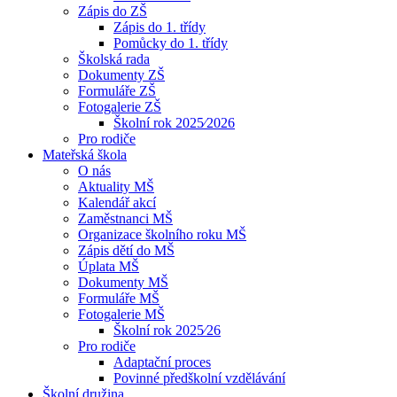
Zápis do ZŠ
Zápis do 1. třídy
Pomůcky do 1. třídy
Školská rada
Dokumenty ZŠ
Formuláře ZŠ
Fotogalerie ZŠ
Školní rok 2025⁄2026
Pro rodiče
Mateřská škola
O nás
Aktuality MŠ
Kalendář akcí
Zaměstnanci MŠ
Organizace školního roku MŠ
Zápis dětí do MŠ
Úplata MŠ
Dokumenty MŠ
Formuláře MŠ
Fotogalerie MŠ
Školní rok 2025⁄26
Pro rodiče
Adaptační proces
Povinné předškolní vzdělávání
Školní družina