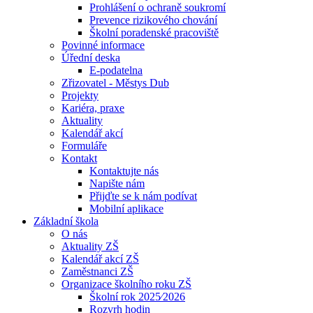
Prohlášení o ochraně soukromí
Prevence rizikového chování
Školní poradenské pracoviště
Povinné informace
Úřední deska
E-podatelna
Zřizovatel - Městys Dub
Projekty
Kariéra, praxe
Aktuality
Kalendář akcí
Formuláře
Kontakt
Kontaktujte nás
Napište nám
Přijďte se k nám podívat
Mobilní aplikace
Základní škola
O nás
Aktuality ZŠ
Kalendář akcí ZŠ
Zaměstnanci ZŠ
Organizace školního roku ZŠ
Školní rok 2025⁄2026
Rozvrh hodin