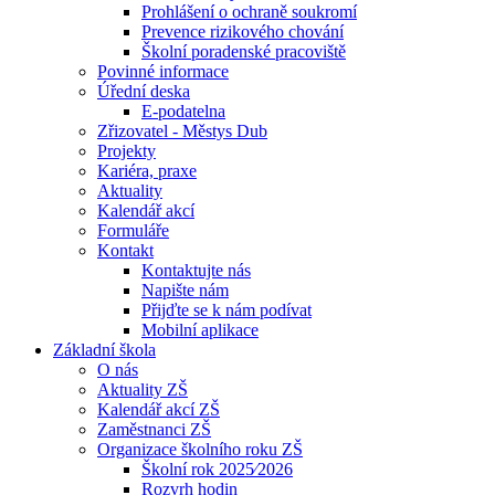
Prohlášení o ochraně soukromí
Prevence rizikového chování
Školní poradenské pracoviště
Povinné informace
Úřední deska
E-podatelna
Zřizovatel - Městys Dub
Projekty
Kariéra, praxe
Aktuality
Kalendář akcí
Formuláře
Kontakt
Kontaktujte nás
Napište nám
Přijďte se k nám podívat
Mobilní aplikace
Základní škola
O nás
Aktuality ZŠ
Kalendář akcí ZŠ
Zaměstnanci ZŠ
Organizace školního roku ZŠ
Školní rok 2025⁄2026
Rozvrh hodin