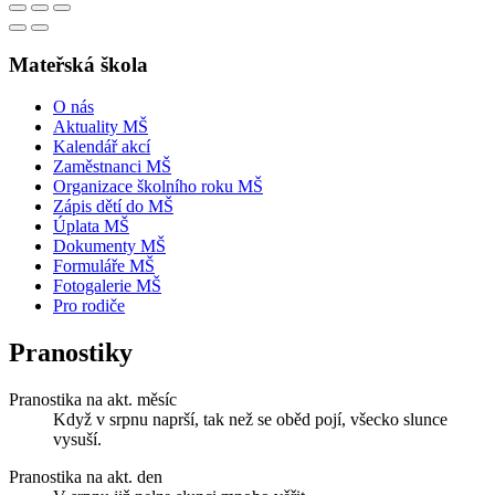
Mateřská škola
O nás
Aktuality MŠ
Kalendář akcí
Zaměstnanci MŠ
Organizace školního roku MŠ
Zápis dětí do MŠ
Úplata MŠ
Dokumenty MŠ
Formuláře MŠ
Fotogalerie MŠ
Pro rodiče
Pranostiky
Pranostika na akt. měsíc
Když v srpnu naprší, tak než se oběd pojí, všecko slunce
vysuší.
Pranostika na akt. den