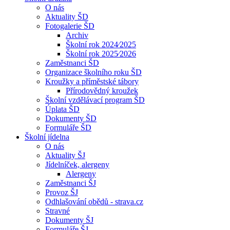
O nás
Aktuality ŠD
Fotogalerie ŠD
Archiv
Školní rok 2024⁄2025
Školní rok 2025⁄2026
Zaměstnanci ŠD
Organizace školního roku ŠD
Kroužky a příměstské tábory
Přírodovědný kroužek
Školní vzdělávací program ŠD
Úplata ŠD
Dokumenty ŠD
Formuláře ŠD
Školní jídelna
O nás
Aktuality ŠJ
Jídelníček, alergeny
Alergeny
Zaměstnanci ŠJ
Provoz ŠJ
Odhlašování obědů - strava.cz
Stravné
Dokumenty ŠJ
Formuláře ŠJ