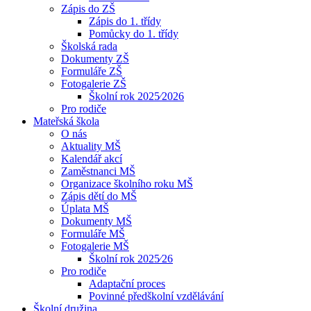
Zápis do ZŠ
Zápis do 1. třídy
Pomůcky do 1. třídy
Školská rada
Dokumenty ZŠ
Formuláře ZŠ
Fotogalerie ZŠ
Školní rok 2025⁄2026
Pro rodiče
Mateřská škola
O nás
Aktuality MŠ
Kalendář akcí
Zaměstnanci MŠ
Organizace školního roku MŠ
Zápis dětí do MŠ
Úplata MŠ
Dokumenty MŠ
Formuláře MŠ
Fotogalerie MŠ
Školní rok 2025⁄26
Pro rodiče
Adaptační proces
Povinné předškolní vzdělávání
Školní družina