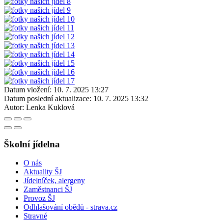
Datum vložení:
10. 7. 2025 13:27
Datum poslední aktualizace:
10. 7. 2025 13:32
Autor:
Lenka Kuklová
Školní jídelna
O nás
Aktuality ŠJ
Jídelníček, alergeny
Zaměstnanci ŠJ
Provoz ŠJ
Odhlašování obědů - strava.cz
Stravné