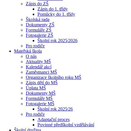
Zápis do ZŠ
Zápis do 1. třídy
Pomůcky do 1. třídy
Školská rada
Dokumenty ZŠ
Formuláře ZŠ
Fotogalerie ZŠ
Školní rok 2025⁄2026
Pro rodiče
Mateřská škola
O nás
Aktuality MŠ
Kalendář akcí
Zaměstnanci MŠ
Organizace školního roku MŠ
Zápis dětí do MŠ
Úplata MŠ
Dokumenty MŠ
Formuláře MŠ
Fotogalerie MŠ
Školní rok 2025⁄26
Pro rodiče
Adaptační proces
Povinné předškolní vzdělávání
Školní družina