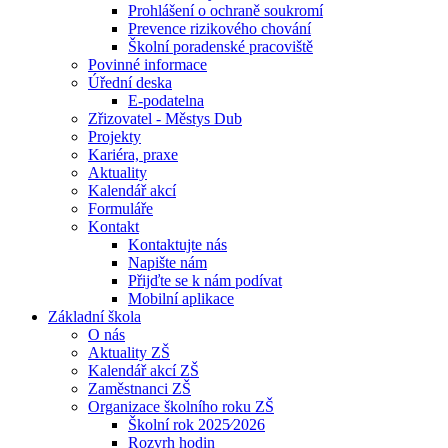
Prohlášení o ochraně soukromí
Prevence rizikového chování
Školní poradenské pracoviště
Povinné informace
Úřední deska
E-podatelna
Zřizovatel - Městys Dub
Projekty
Kariéra, praxe
Aktuality
Kalendář akcí
Formuláře
Kontakt
Kontaktujte nás
Napište nám
Přijďte se k nám podívat
Mobilní aplikace
Základní škola
O nás
Aktuality ZŠ
Kalendář akcí ZŠ
Zaměstnanci ZŠ
Organizace školního roku ZŠ
Školní rok 2025⁄2026
Rozvrh hodin