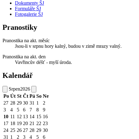
Dokumenty ŠJ
Formuláře ŠJ
Fotogalerie ŠJ
Pranostiky
Pranostika na akt. měsíc
Jsou-li v srpnu hory kalný, budou v zimě mrazy valný.
Pranostika na akt. den
Vavřincův déšť - myší úroda.
Kalendář
Srpen
2026
Po
Út
St
Čt
Pá
So
Ne
27
28
29
30
31
1
2
3
4
5
6
7
8
9
10
11
12
13
14
15
16
17
18
19
20
21
22
23
24
25
26
27
28
29
30
31
1
2
3
4
5
6