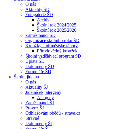
O nás
Aktuality ŠD
Fotogalerie ŠD
Archiv
Školní rok 2024⁄2025
Školní rok 2025⁄2026
Zaměstnanci ŠD
Organizace školního roku ŠD
Kroužky a příměstské tábory
Přírodovědný kroužek
Školní vzdělávací program ŠD
Úplata ŠD
Dokumenty ŠD
Formuláře ŠD
Školní jídelna
O nás
Aktuality ŠJ
Jídelníček, alergeny
Alergeny
Zaměstnanci ŠJ
Provoz ŠJ
Odhlašování obědů - strava.cz
Stravné
Dokumenty ŠJ
Formuláře ŠJ