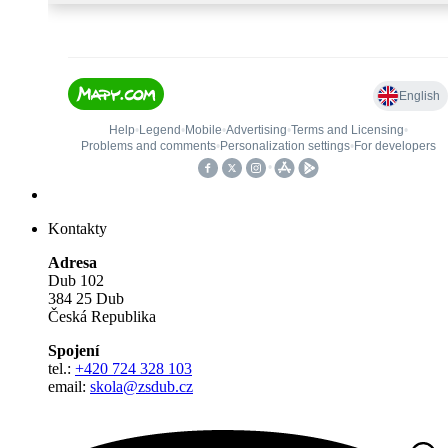
Kontakty
Adresa
Dub 102
384 25 Dub
Česká Republika
Spojení
tel.:
+420 724 328 103
email:
skola@zsdub.cz