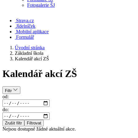
Fotogalerie ŠJ
Strava.cz
Jídelníček
Mobilní aplikace
Formulář
Úvodní stránka
Základní škola
Kalendář akcí ZŠ
Kalendář akcí ZŠ
Filtr
od:
do:
Zrušit filtr
Filtrovat
Nejsou dostupné žádné aktuální akce.