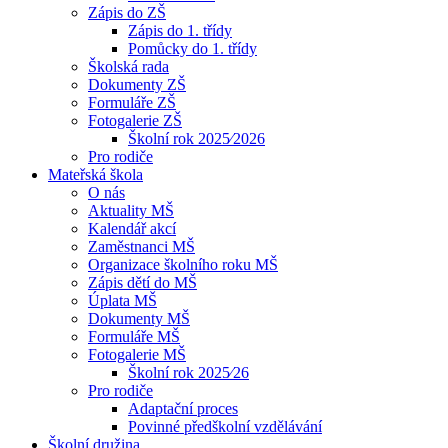
Zápis do ZŠ
Zápis do 1. třídy
Pomůcky do 1. třídy
Školská rada
Dokumenty ZŠ
Formuláře ZŠ
Fotogalerie ZŠ
Školní rok 2025⁄2026
Pro rodiče
Mateřská škola
O nás
Aktuality MŠ
Kalendář akcí
Zaměstnanci MŠ
Organizace školního roku MŠ
Zápis dětí do MŠ
Úplata MŠ
Dokumenty MŠ
Formuláře MŠ
Fotogalerie MŠ
Školní rok 2025⁄26
Pro rodiče
Adaptační proces
Povinné předškolní vzdělávání
Školní družina