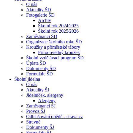
O nás
Aktuality ŠD
Fotogalerie ŠD
Archiv
Školní rok 2024⁄2025
Školní rok 2025⁄2026
Zaměstnanci ŠD
Organizace školního roku ŠD
Kroužky a příměstské tábory
Přírodovědný kroužek
Školní vzdělávací program ŠD
Úplata ŠD
Dokumenty ŠD
Formuláře ŠD
Školní jídelna
O nás
Aktuality ŠJ
Jídelníček, alergeny
Alergeny
Zaměstnanci ŠJ
Provoz ŠJ
Odhlašování obědů - strava.cz
Stravné
Dokumenty ŠJ
Formuláře ŠJ