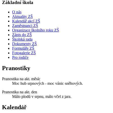
Základní škola
O nás
Aktuality ZŠ
Kalendář akcí ZŠ
Zaměstnanci ZŠ
Organizace školního roku ZŠ
Zápis do ZŠ
Školská rada
Dokumenty ZŠ
Formuláře ZŠ
Fotogalerie ZŠ
Pro rodiče
Pranostiky
Pranostika na akt. měsíc
Moc hub srpnových - moc vánic sněhových.
Pranostika na akt. den
Málo plodů v srpnu, málo včel z jara.
Kalendář