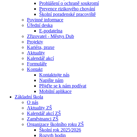
Prohlášení o ochraně soukromí
Prevence rizikového chování
Školní poradenské pracoviště
Povinné informace
Úřední deska
E-podatelna
Zřizovatel - Městys Dub
Projekty
Kariéra, praxe
Aktuality
Kalendář akcí
Formuláře
Kontakt
Kontaktujte nás
Napište nám
Přijďte se k nám podívat
Mobilní aplikace
Základní škola
O nás
Aktuality ZŠ
Kalendář akcí ZŠ
Zaměstnanci ZŠ
Organizace školního roku ZŠ
Školní rok 2025⁄2026
Rozvrh hodin