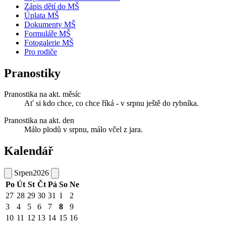
Zápis dětí do MŠ
Úplata MŠ
Dokumenty MŠ
Formuláře MŠ
Fotogalerie MŠ
Pro rodiče
Pranostiky
Pranostika na akt. měsíc
Ať si kdo chce, co chce říká - v srpnu ještě do rybníka.
Pranostika na akt. den
Málo plodů v srpnu, málo včel z jara.
Kalendář
Srpen
2026
Po
Út
St
Čt
Pá
So
Ne
27
28
29
30
31
1
2
3
4
5
6
7
8
9
10
11
12
13
14
15
16