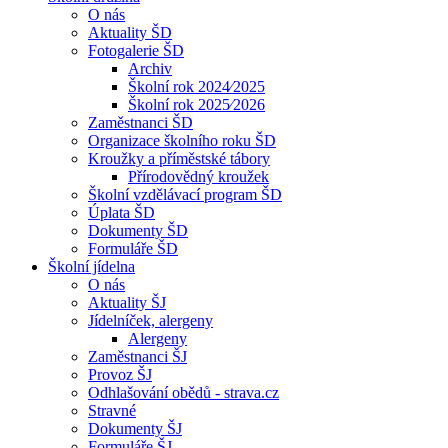
O nás
Aktuality ŠD
Fotogalerie ŠD
Archiv
Školní rok 2024⁄2025
Školní rok 2025⁄2026
Zaměstnanci ŠD
Organizace školního roku ŠD
Kroužky a příměstské tábory
Přírodovědný kroužek
Školní vzdělávací program ŠD
Úplata ŠD
Dokumenty ŠD
Formuláře ŠD
Školní jídelna
O nás
Aktuality ŠJ
Jídelníček, alergeny
Alergeny
Zaměstnanci ŠJ
Provoz ŠJ
Odhlašování obědů - strava.cz
Stravné
Dokumenty ŠJ
Formuláře ŠJ