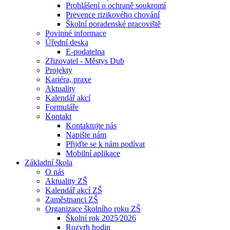
Prohlášení o ochraně soukromí
Prevence rizikového chování
Školní poradenské pracoviště
Povinné informace
Úřední deska
E-podatelna
Zřizovatel - Městys Dub
Projekty
Kariéra, praxe
Aktuality
Kalendář akcí
Formuláře
Kontakt
Kontaktujte nás
Napište nám
Přijďte se k nám podívat
Mobilní aplikace
Základní škola
O nás
Aktuality ZŠ
Kalendář akcí ZŠ
Zaměstnanci ZŠ
Organizace školního roku ZŠ
Školní rok 2025⁄2026
Rozvrh hodin