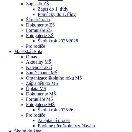
Zápis do ZŠ
Zápis do 1. třídy
Pomůcky do 1. třídy
Školská rada
Dokumenty ZŠ
Formuláře ZŠ
Fotogalerie ZŠ
Školní rok 2025⁄2026
Pro rodiče
Mateřská škola
O nás
Aktuality MŠ
Kalendář akcí
Zaměstnanci MŠ
Organizace školního roku MŠ
Zápis dětí do MŠ
Úplata MŠ
Dokumenty MŠ
Formuláře MŠ
Fotogalerie MŠ
Školní rok 2025⁄26
Pro rodiče
Adaptační proces
Povinné předškolní vzdělávání
Školní družina