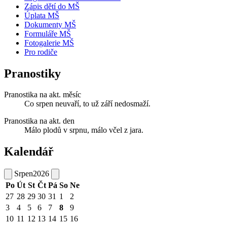
Zápis dětí do MŠ
Úplata MŠ
Dokumenty MŠ
Formuláře MŠ
Fotogalerie MŠ
Pro rodiče
Pranostiky
Pranostika na akt. měsíc
Co srpen neuvaří, to už září nedosmaží.
Pranostika na akt. den
Málo plodů v srpnu, málo včel z jara.
Kalendář
Srpen
2026
Po
Út
St
Čt
Pá
So
Ne
27
28
29
30
31
1
2
3
4
5
6
7
8
9
10
11
12
13
14
15
16