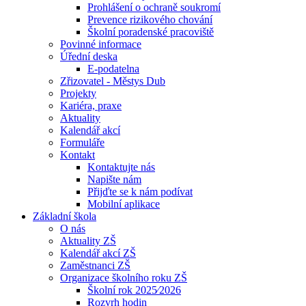
Prohlášení o ochraně soukromí
Prevence rizikového chování
Školní poradenské pracoviště
Povinné informace
Úřední deska
E-podatelna
Zřizovatel - Městys Dub
Projekty
Kariéra, praxe
Aktuality
Kalendář akcí
Formuláře
Kontakt
Kontaktujte nás
Napište nám
Přijďte se k nám podívat
Mobilní aplikace
Základní škola
O nás
Aktuality ZŠ
Kalendář akcí ZŠ
Zaměstnanci ZŠ
Organizace školního roku ZŠ
Školní rok 2025⁄2026
Rozvrh hodin