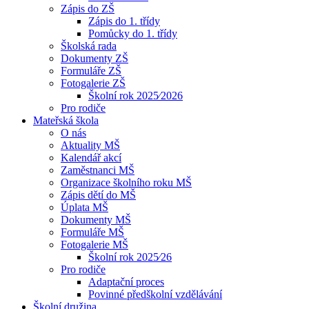
Zápis do ZŠ
Zápis do 1. třídy
Pomůcky do 1. třídy
Školská rada
Dokumenty ZŠ
Formuláře ZŠ
Fotogalerie ZŠ
Školní rok 2025⁄2026
Pro rodiče
Mateřská škola
O nás
Aktuality MŠ
Kalendář akcí
Zaměstnanci MŠ
Organizace školního roku MŠ
Zápis dětí do MŠ
Úplata MŠ
Dokumenty MŠ
Formuláře MŠ
Fotogalerie MŠ
Školní rok 2025⁄26
Pro rodiče
Adaptační proces
Povinné předškolní vzdělávání
Školní družina