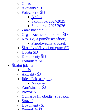
O nás
Aktuality ŠD
Fotogalerie ŠD
Archiv
Školní rok 2024⁄2025
Školní rok 2025⁄2026
Zaměstnanci ŠD
Organizace školního roku ŠD
Kroužky a příměstské tábory
Přírodovědný kroužek
Školní vzdělávací program ŠD
Úplata ŠD
Dokumenty ŠD
Formuláře ŠD
Školní jídelna
O nás
Aktuality ŠJ
Jídelníček, alergeny
Alergeny
Zaměstnanci ŠJ
Provoz ŠJ
Odhlašování obědů - strava.cz
Stravné
Dokumenty ŠJ
Formuláře ŠJ