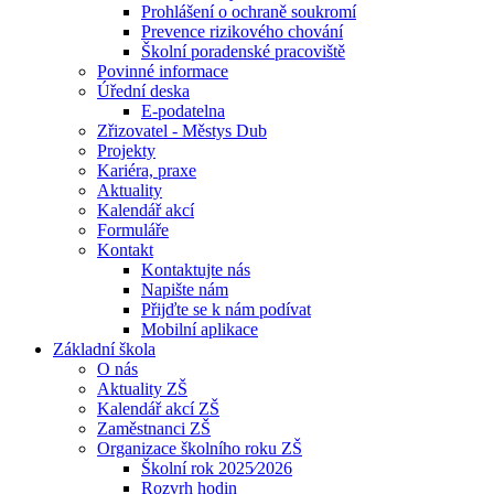
Prohlášení o ochraně soukromí
Prevence rizikového chování
Školní poradenské pracoviště
Povinné informace
Úřední deska
E-podatelna
Zřizovatel - Městys Dub
Projekty
Kariéra, praxe
Aktuality
Kalendář akcí
Formuláře
Kontakt
Kontaktujte nás
Napište nám
Přijďte se k nám podívat
Mobilní aplikace
Základní škola
O nás
Aktuality ZŠ
Kalendář akcí ZŠ
Zaměstnanci ZŠ
Organizace školního roku ZŠ
Školní rok 2025⁄2026
Rozvrh hodin