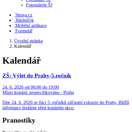
Fotogalerie ŠJ
Strava.cz
Jídelníček
Mobilní aplikace
Formulář
Úvodní stránka
Kalendář
Kalendář
ZŠ: Výlet do Prahy-5.ročník
24. 6. 2026 od 06:00 do 19:00
Místo konání:
nespecifikováno - Praha
Dne 24. 6. 2026 se žáci 5. ročníků zúčastní exkurze do Prahy. Bližší
informace dodáme před konáním akce.
Pranostiky