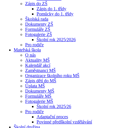
Zápis do ZŠ
Zápis do 1. třídy
Pomůcky do 1. třídy
Školská rada
Dokumenty ZŠ
Formuláře ZŠ
Fotogalerie ZŠ
Školní rok 2025⁄2026
Pro rodiče
Mateřská škola
O nás
Aktuality MŠ
Kalendář akcí
Zaměstnanci MŠ
Organizace školního roku MŠ
Zápis dětí do MŠ
Úplata MŠ
Dokumenty MŠ
Formuláře MŠ
Fotogalerie MŠ
Školní rok 2025⁄26
Pro rodiče
Adaptační proces
Povinné předškolní vzdělávání
Školní družina