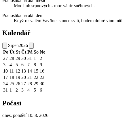
Pranostika na akt. měsíc
Moc hub srpnových - moc vánic sněhových.
Pranostika na akt. den
Když o svatém Vavřinci slunce svítí, budem dobré víno míti.
Kalendář
Srpen
2026
Po
Út
St
Čt
Pá
So
Ne
27
28
29
30
31
1
2
3
4
5
6
7
8
9
10
11
12
13
14
15
16
17
18
19
20
21
22
23
24
25
26
27
28
29
30
31
1
2
3
4
5
6
Počasí
dnes, pondělí 10. 8. 2026