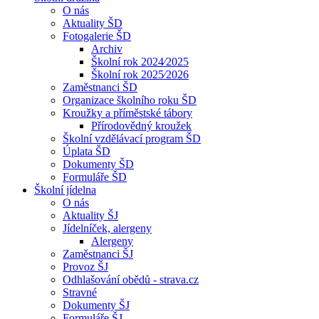
O nás
Aktuality ŠD
Fotogalerie ŠD
Archiv
Školní rok 2024⁄2025
Školní rok 2025⁄2026
Zaměstnanci ŠD
Organizace školního roku ŠD
Kroužky a příměstské tábory
Přírodovědný kroužek
Školní vzdělávací program ŠD
Úplata ŠD
Dokumenty ŠD
Formuláře ŠD
Školní jídelna
O nás
Aktuality ŠJ
Jídelníček, alergeny
Alergeny
Zaměstnanci ŠJ
Provoz ŠJ
Odhlašování obědů - strava.cz
Stravné
Dokumenty ŠJ
Formuláře ŠJ