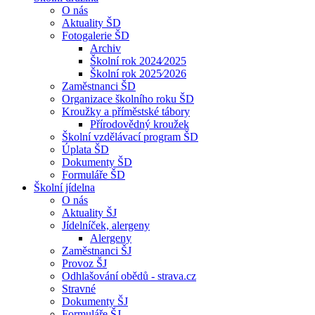
O nás
Aktuality ŠD
Fotogalerie ŠD
Archiv
Školní rok 2024⁄2025
Školní rok 2025⁄2026
Zaměstnanci ŠD
Organizace školního roku ŠD
Kroužky a příměstské tábory
Přírodovědný kroužek
Školní vzdělávací program ŠD
Úplata ŠD
Dokumenty ŠD
Formuláře ŠD
Školní jídelna
O nás
Aktuality ŠJ
Jídelníček, alergeny
Alergeny
Zaměstnanci ŠJ
Provoz ŠJ
Odhlašování obědů - strava.cz
Stravné
Dokumenty ŠJ
Formuláře ŠJ