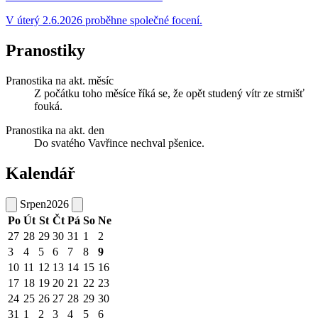
V úterý 2.6.2026 proběhne společné focení.
Pranostiky
Pranostika na akt. měsíc
Z počátku toho měsíce říká se, že opět studený vítr ze strnišť
fouká.
Pranostika na akt. den
Do svatého Vavřince nechval pšenice.
Kalendář
Srpen
2026
Po
Út
St
Čt
Pá
So
Ne
27
28
29
30
31
1
2
3
4
5
6
7
8
9
10
11
12
13
14
15
16
17
18
19
20
21
22
23
24
25
26
27
28
29
30
31
1
2
3
4
5
6