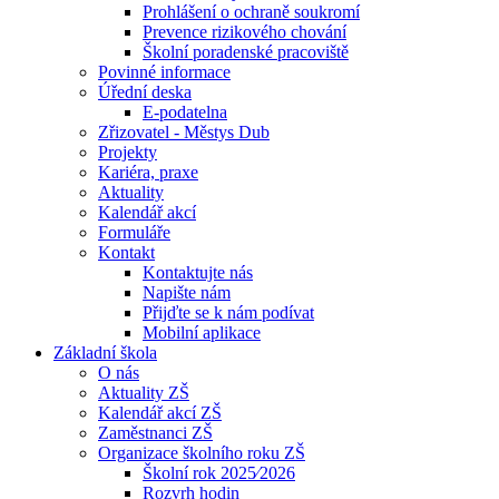
Prohlášení o ochraně soukromí
Prevence rizikového chování
Školní poradenské pracoviště
Povinné informace
Úřední deska
E-podatelna
Zřizovatel - Městys Dub
Projekty
Kariéra, praxe
Aktuality
Kalendář akcí
Formuláře
Kontakt
Kontaktujte nás
Napište nám
Přijďte se k nám podívat
Mobilní aplikace
Základní škola
O nás
Aktuality ZŠ
Kalendář akcí ZŠ
Zaměstnanci ZŠ
Organizace školního roku ZŠ
Školní rok 2025⁄2026
Rozvrh hodin