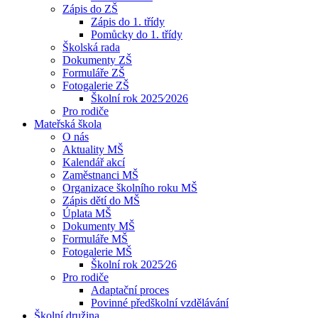
Zápis do ZŠ
Zápis do 1. třídy
Pomůcky do 1. třídy
Školská rada
Dokumenty ZŠ
Formuláře ZŠ
Fotogalerie ZŠ
Školní rok 2025⁄2026
Pro rodiče
Mateřská škola
O nás
Aktuality MŠ
Kalendář akcí
Zaměstnanci MŠ
Organizace školního roku MŠ
Zápis dětí do MŠ
Úplata MŠ
Dokumenty MŠ
Formuláře MŠ
Fotogalerie MŠ
Školní rok 2025⁄26
Pro rodiče
Adaptační proces
Povinné předškolní vzdělávání
Školní družina