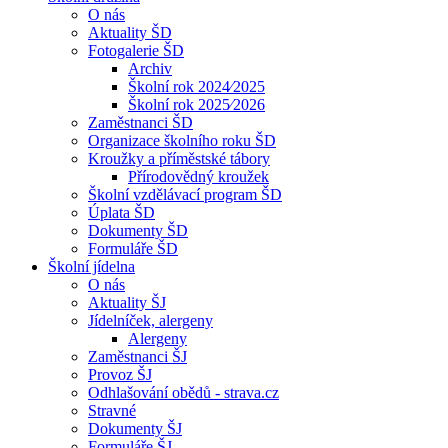
O nás
Aktuality ŠD
Fotogalerie ŠD
Archiv
Školní rok 2024⁄2025
Školní rok 2025⁄2026
Zaměstnanci ŠD
Organizace školního roku ŠD
Kroužky a příměstské tábory
Přírodovědný kroužek
Školní vzdělávací program ŠD
Úplata ŠD
Dokumenty ŠD
Formuláře ŠD
Školní jídelna
O nás
Aktuality ŠJ
Jídelníček, alergeny
Alergeny
Zaměstnanci ŠJ
Provoz ŠJ
Odhlašování obědů - strava.cz
Stravné
Dokumenty ŠJ
Formuláře ŠJ