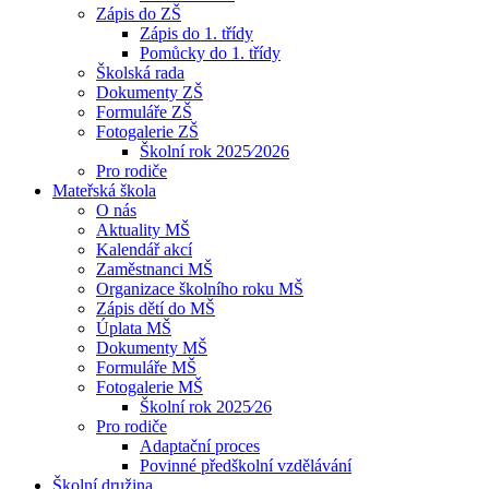
Zápis do ZŠ
Zápis do 1. třídy
Pomůcky do 1. třídy
Školská rada
Dokumenty ZŠ
Formuláře ZŠ
Fotogalerie ZŠ
Školní rok 2025⁄2026
Pro rodiče
Mateřská škola
O nás
Aktuality MŠ
Kalendář akcí
Zaměstnanci MŠ
Organizace školního roku MŠ
Zápis dětí do MŠ
Úplata MŠ
Dokumenty MŠ
Formuláře MŠ
Fotogalerie MŠ
Školní rok 2025⁄26
Pro rodiče
Adaptační proces
Povinné předškolní vzdělávání
Školní družina