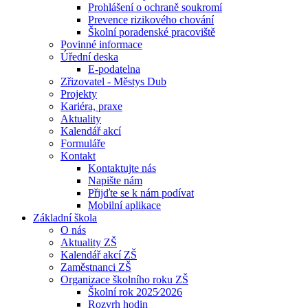
Prohlášení o ochraně soukromí
Prevence rizikového chování
Školní poradenské pracoviště
Povinné informace
Úřední deska
E-podatelna
Zřizovatel - Městys Dub
Projekty
Kariéra, praxe
Aktuality
Kalendář akcí
Formuláře
Kontakt
Kontaktujte nás
Napište nám
Přijďte se k nám podívat
Mobilní aplikace
Základní škola
O nás
Aktuality ZŠ
Kalendář akcí ZŠ
Zaměstnanci ZŠ
Organizace školního roku ZŠ
Školní rok 2025⁄2026
Rozvrh hodin