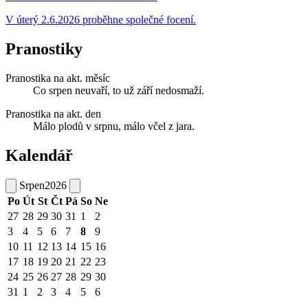
V úterý 2.6.2026 proběhne společné focení.
Pranostiky
Pranostika na akt. měsíc
Co srpen neuvaří, to už září nedosmaží.
Pranostika na akt. den
Málo plodů v srpnu, málo včel z jara.
Kalendář
Srpen
2026
Po
Út
St
Čt
Pá
So
Ne
27
28
29
30
31
1
2
3
4
5
6
7
8
9
10
11
12
13
14
15
16
17
18
19
20
21
22
23
24
25
26
27
28
29
30
31
1
2
3
4
5
6