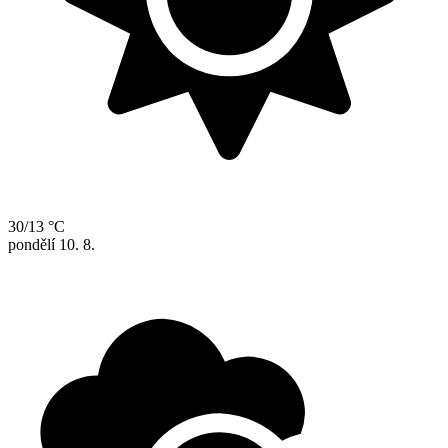
30/13 °C
pondělí
10. 8.