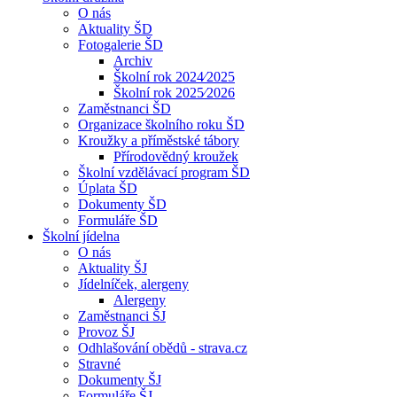
O nás
Aktuality ŠD
Fotogalerie ŠD
Archiv
Školní rok 2024⁄2025
Školní rok 2025⁄2026
Zaměstnanci ŠD
Organizace školního roku ŠD
Kroužky a příměstské tábory
Přírodovědný kroužek
Školní vzdělávací program ŠD
Úplata ŠD
Dokumenty ŠD
Formuláře ŠD
Školní jídelna
O nás
Aktuality ŠJ
Jídelníček, alergeny
Alergeny
Zaměstnanci ŠJ
Provoz ŠJ
Odhlašování obědů - strava.cz
Stravné
Dokumenty ŠJ
Formuláře ŠJ