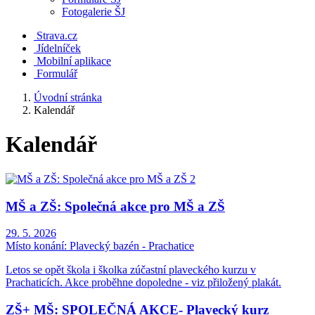
Fotogalerie ŠJ
Strava.cz
Jídelníček
Mobilní aplikace
Formulář
Úvodní stránka
Kalendář
Kalendář
MŠ a ZŠ: Společná akce pro MŠ a ZŠ
29. 5. 2026
Místo konání:
Plavecký bazén - Prachatice
Letos se opět škola i školka zúčastní plaveckého kurzu v
Prachaticích. Akce proběhne dopoledne - viz přiložený plakát.
ZŠ+ MŠ: SPOLEČNÁ AKCE- Plavecký kurz