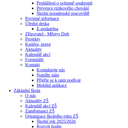
Prohlášení o ochraně soukromí
Prevence rizikového chování
Školní poradenské pracoviště
Povinné informace
Úřední deska
E-podatelna
Zřizovatel - Městys Dub
Projekty
Kariéra, praxe
Aktuality
Kalendář akcí
Formuláře
Kontakt
Kontaktujte nás
Napište nám
Přijďte se k nám podívat
Mobilní aplikace
Základní škola
O nás
Aktuality ZŠ
Kalendář akcí ZŠ
Zaměstnanci ZŠ
Organizace školního roku ZŠ
Školní rok 2025⁄2026
Rozvrh hodin