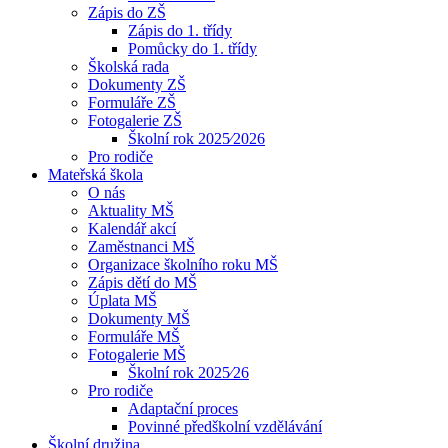
Zápis do ZŠ
Zápis do 1. třídy
Pomůcky do 1. třídy
Školská rada
Dokumenty ZŠ
Formuláře ZŠ
Fotogalerie ZŠ
Školní rok 2025⁄2026
Pro rodiče
Mateřská škola
O nás
Aktuality MŠ
Kalendář akcí
Zaměstnanci MŠ
Organizace školního roku MŠ
Zápis dětí do MŠ
Úplata MŠ
Dokumenty MŠ
Formuláře MŠ
Fotogalerie MŠ
Školní rok 2025⁄26
Pro rodiče
Adaptační proces
Povinné předškolní vzdělávání
Školní družina