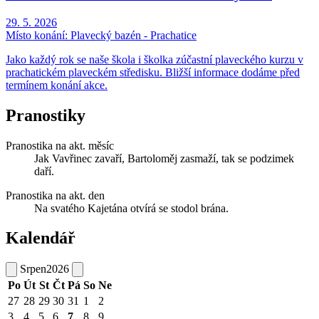
29. 5. 2026
Místo konání:
Plavecký bazén - Prachatice
Jako každý rok se naše škola i školka zúčastní plaveckého kurzu v
prachatickém plaveckém středisku. Bližší informace dodáme před
termínem konání akce.
Pranostiky
Pranostika na akt. měsíc
Jak Vavřinec zavaří, Bartoloměj zasmaží, tak se podzimek
daří.
Pranostika na akt. den
Na svatého Kajetána otvírá se stodol brána.
Kalendář
Srpen
2026
Po
Út
St
Čt
Pá
So
Ne
27
28
29
30
31
1
2
3
4
5
6
7
8
9