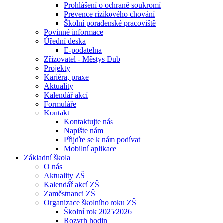
Prohlášení o ochraně soukromí
Prevence rizikového chování
Školní poradenské pracoviště
Povinné informace
Úřední deska
E-podatelna
Zřizovatel - Městys Dub
Projekty
Kariéra, praxe
Aktuality
Kalendář akcí
Formuláře
Kontakt
Kontaktujte nás
Napište nám
Přijďte se k nám podívat
Mobilní aplikace
Základní škola
O nás
Aktuality ZŠ
Kalendář akcí ZŠ
Zaměstnanci ZŠ
Organizace školního roku ZŠ
Školní rok 2025⁄2026
Rozvrh hodin