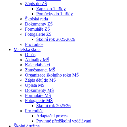
Zápis do ZŠ
Zápis do 1. třídy
Pomůcky do 1. třídy
Školská rada
Dokumenty ZŠ
Formuláře ZŠ
Fotogalerie ZŠ
Školní rok 2025⁄2026
Pro rodiče
Mateřská škola
O nás
Aktuality MŠ
Kalendář akcí
Zaměstnanci MŠ
Organizace školního roku MŠ
Zápis dětí do MŠ
Úplata MŠ
Dokumenty MŠ
Formuláře MŠ
Fotogalerie MŠ
Školní rok 2025⁄26
Pro rodiče
Adaptační proces
Povinné předškolní vzdělávání
Školní družina