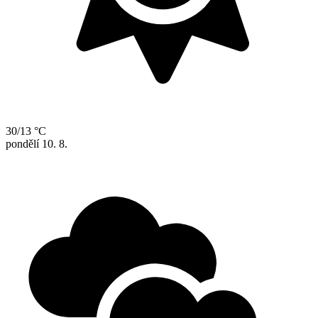
30/13 °C
pondělí
10. 8.