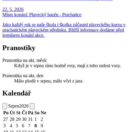
22. 5. 2026
Místo konání:
Plavecký bazén - Prachatice
Jako každý rok se naše škola i školka zúčastní plaveckého kurzu v
prachatickém plaveckém středisku. Bližší informace dodáme před
termínem konání akce.
Pranostiky
Pranostika na akt. měsíc
Když je v srpnu ráno hodně rosy, mají z toho radost vosy.
Pranostika na akt. den
Málo plodů v srpnu, málo včel z jara.
Kalendář
Srpen
2026
Po
Út
St
Čt
Pá
So
Ne
27
28
29
30
31
1
2
3
4
5
6
7
8
9