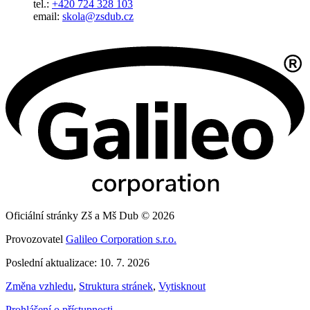
tel.:
+420 724 328 103
email:
skola@zsdub.cz
Oficiální stránky Zš a Mš Dub © 2026
Provozovatel
Galileo Corporation s.r.o.
Poslední aktualizace: 10. 7. 2026
Změna vzhledu
,
Struktura stránek
,
Vytisknout
Prohlášení o přístupnosti