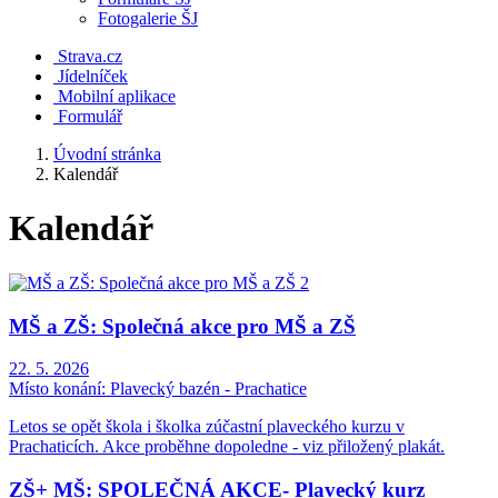
Fotogalerie ŠJ
Strava.cz
Jídelníček
Mobilní aplikace
Formulář
Úvodní stránka
Kalendář
Kalendář
MŠ a ZŠ: Společná akce pro MŠ a ZŠ
22. 5. 2026
Místo konání:
Plavecký bazén - Prachatice
Letos se opět škola i školka zúčastní plaveckého kurzu v
Prachaticích. Akce proběhne dopoledne - viz přiložený plakát.
ZŠ+ MŠ: SPOLEČNÁ AKCE- Plavecký kurz