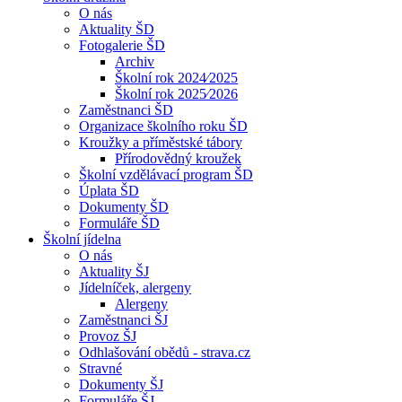
O nás
Aktuality ŠD
Fotogalerie ŠD
Archiv
Školní rok 2024⁄2025
Školní rok 2025⁄2026
Zaměstnanci ŠD
Organizace školního roku ŠD
Kroužky a příměstské tábory
Přírodovědný kroužek
Školní vzdělávací program ŠD
Úplata ŠD
Dokumenty ŠD
Formuláře ŠD
Školní jídelna
O nás
Aktuality ŠJ
Jídelníček, alergeny
Alergeny
Zaměstnanci ŠJ
Provoz ŠJ
Odhlašování obědů - strava.cz
Stravné
Dokumenty ŠJ
Formuláře ŠJ